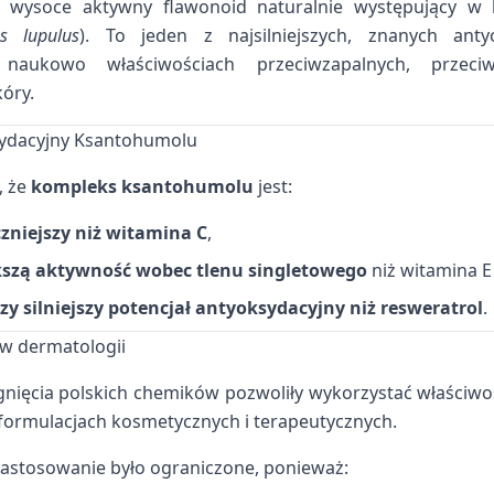
wysoce aktywny flawonoid naturalnie występujący w kw
s lupulus
). To jeden z najsilniejszych, znanych an
 naukowo właściwościach przeciwzapalnych, przeciw
óry.
sydacyjny Ksantohumolu
, że
kompleks ksantohumolu
jest:
czniejszy niż witamina C
,
szą aktywność wobec tlenu singletowego
niż witamina E 
zy silniejszy potencjał antyoksydacyjny niż resweratrol
.
 w dermatologii
nięcia polskich chemików pozwoliły wykorzystać właściw
ormulacjach kosmetycznych i terapeutycznych.
zastosowanie było ograniczone, ponieważ: