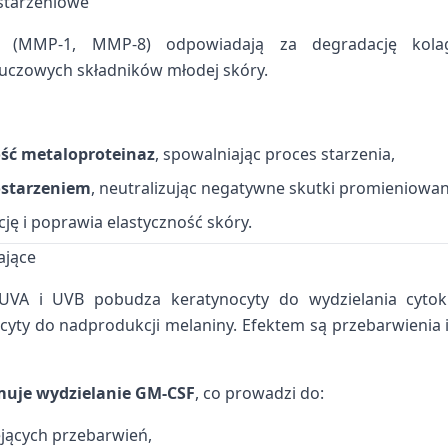
wstarzeniowe
zy (MMP-1, MMP-8) odpowiadają za degradację kolag
luczowych składników młodej skóry.
ść metaloproteinaz
, spowalniając proces starzenia,
ostarzeniem
, neutralizując negatywne skutki promieniowan
ję i poprawia elastyczność skóry.
ające
UVA i UVB pobudza keratynocyty do wydzielania cytok
yty do nadprodukcji melaniny. Efektem są przebarwienia i
uje wydzielanie GM-CSF
, co prowadzi do:
iejących przebarwień,