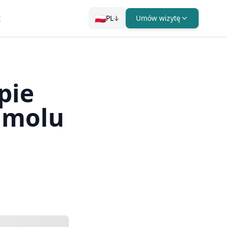
🇵🇱
t
PL
Umów wizytę
pie
umolu