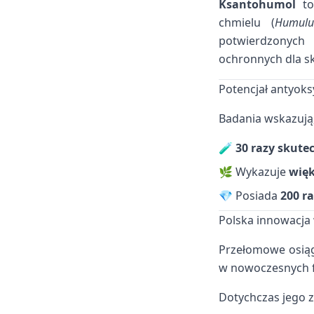
Ksantohumol
to 
chmielu (
Humulu
potwierdzonych
ochronnych dla sk
Potencjał antyok
Badania wskazują
🧪
30 razy skute
🌿 Wykazuje
więk
💎 Posiada
200 ra
Polska innowacja
Przełomowe osiąg
w nowoczesnych f
Dotychczas jego 