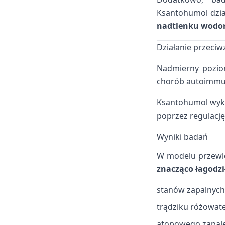
Ksantohumol dział
nadtlenku wodor
Działanie przeciw
Nadmierny poziom
chorób autoimmu
Ksantohumol wyk
poprzez regulację
Wyniki badań
W modelu przewl
znacząco łagodzi
stanów zapalnych
trądziku różowat
atopowego zapale