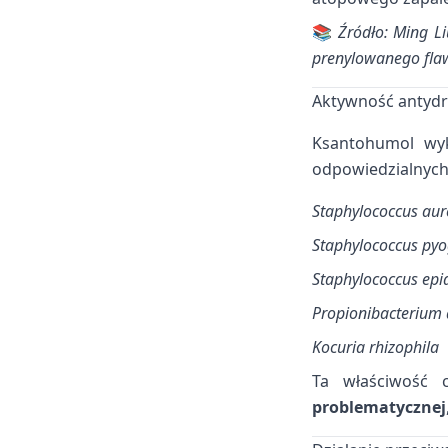
📚
Źródło: Ming L
prenylowanego fla
Aktywność antyd
Ksantohumol wyka
odpowiedzialnych 
Staphylococcus aur
Staphylococcus py
Staphylococcus epi
Propionibacterium
Kocuria rhizophila
Ta właściwość 
problematycznej