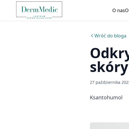
O nas
O
Wróć do bloga
Odkry
skóry
27 października 202
Ksantohumol