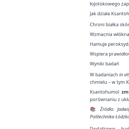
łojotokowego zapa
Jak działa Ksant
Chroni białka skó
Wzmacnia włókna 
Hamuje peroksydac
Wspiera prawidło
Wyniki badań
W badaniach
in vi
chmielu – w tym 
Ksantohumol
zm
porównaniu z ukł
📚
Źródło: Jadw
Politechnika Łódzk
Dodatkowo, ba