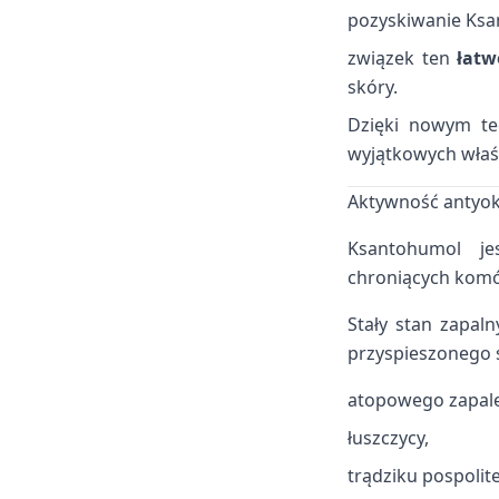
pozyskiwanie Ksa
związek ten
łatw
skóry.
Dzięki nowym tec
wyjątkowych właś
Aktywność antyok
Ksantohumol 
chroniących komó
Stały stan zapal
przyspieszonego s
atopowego zapalen
łuszczycy,
trądziku pospolit