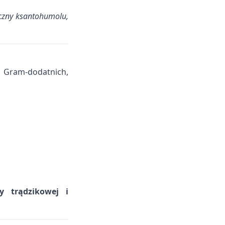
iczny ksantohumolu,
i Gram-dodatnich,
ry trądzikowej i